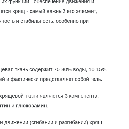
их функции - обеспечение движения и
яется хрящ - самый важный его элемент,
чность и стабильность, особенно при
щевая ткань содержит 70-80% воды, 10-15%
й и фактически представляет собой гель.
хрящевой ткани являются 3 компонента:
итин
и
глюкозамин
.
При движении (сгибании и разгибании) хрящ