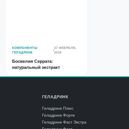
КОМПОНЕНТЫ
27 ФЕВРАЛЯ,
ГЕЛАДРИНК
2019
Босвелия Серрата:
натуральный экстракт
ГЕЛАДРИНК
Геладринк Плюс
Геладринк Форте
Геладринк Фаст Экстра
Геладринк Фаст