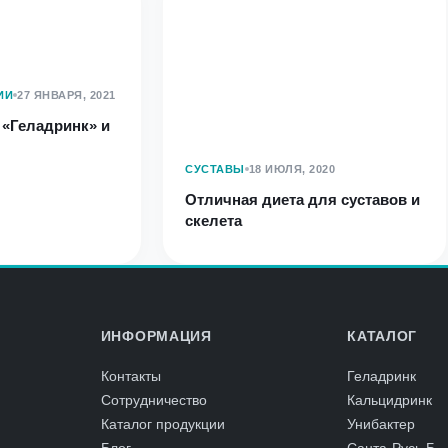
ИИ
27 ЯНВАРЯ, 2021
 «Геладринк» и
СУСТАВЫ
18 ИЮЛЯ, 2020
Отличная диета для суставов и
скелета
ИНФОРМАЦИЯ
КАТАЛОГ
Контакты
Геладринк
Сотрудничество
Кальцидринк
Каталог продукции
Унибактер
Блог
Санта-Русь Б