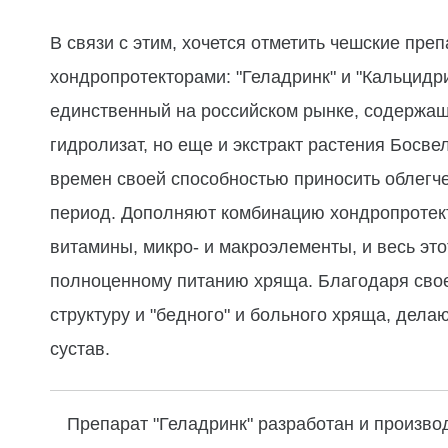
В связи с этим, хочется отметить чешские пре
хондропротекторами: "Геладринк" и "Кальцидр
единственный на российском рынке, содержащ
гидролизат, но еще и экстракт растения Босве
времен своей способностью приносить облегче
период. Дополняют комбинацию хондропротект
витамины, микро- и макроэлементы, и весь эт
полноценному питанию хряща. Благодаря сво
структуру и "бедного" и больного хряща, дела
сустав.
Препарат "Геладринк" разработан и производ