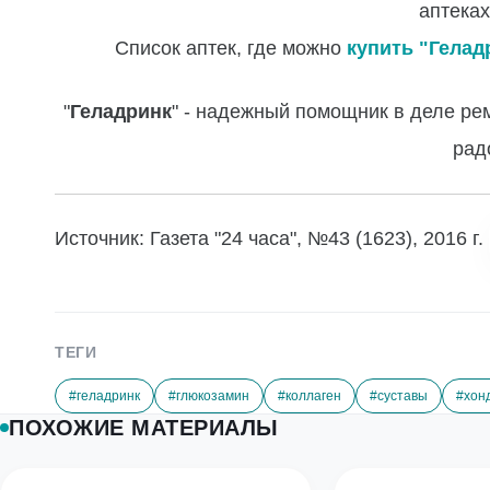
аптеках
Список аптек, где можно
купить "Гелад
"
Геладринк
" - надежный помощник в деле ре
рад
Источник: Газета "24 часа", №43 (1623), 2016 г.
ТЕГИ
#геладринк
#глюкозамин
#коллаген
#суставы
#хон
ПОХОЖИЕ МАТЕРИАЛЫ