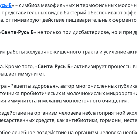
усь-Б
» – симбиоз мезофильных и термофильных молочн
представительных видов бактерий обеспечивают эффек
а, оптимизируют действие пищеварительных ферменто
«
Санта-Русь Б
» не только при дисбактериозе, но и при 
ия работы желудочно-кишечного тракта и усиление акт
. Кроме того, «
Санта-Русь-Б
» активизирует процессы в
овышает иммунитет.
тра «Рецепты здоровья», автор многочисленных публик
источника пробиотических и молочнокислых микрооргани
ия иммунитета и механизмов клеточного очищения.
здействие на организм человека неблагоприятной экол
 лекарственных средств, как антибиотики, гормоны, не
 любое лечебное воздействие на организм человека не