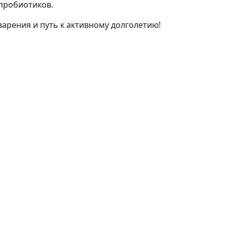
 пробиотиков.
варения и путь к активному долголетию!