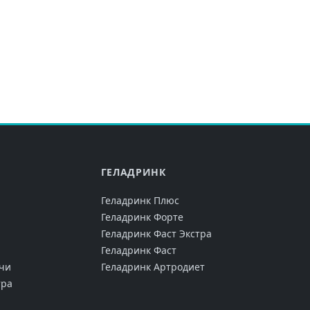
ГЕЛАДРИНК
Геладринк Плюс
Геладринк Форте
Геладринк Фаст Экстра
Геладринк Фаст
чи
Геладринк Артродиет
тра