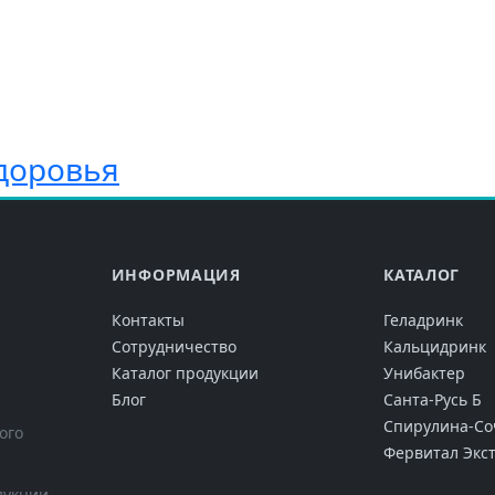
доровья
ИНФОРМАЦИЯ
КАТАЛОГ
Контакты
Геладринк
Сотрудничество
Кальцидринк
Каталог продукции
Унибактер
Блог
Санта-Русь Б
Спирулина-Со
ого
Фервитал Экс
укции.